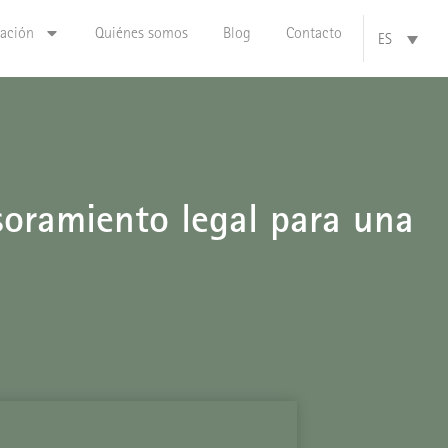
zación
Quiénes somos
Blog
Contacto
ES
soramiento legal para una