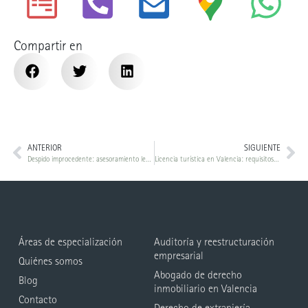
Compartir en
ANTERIOR
SIGUIENTE
Despido improcedente: asesoramiento legal, indemnización y cálculo
Licencia turística en Valencia: requisitos legales y gestión para inversores
Áreas de especialización
Auditoría y reestructuración
empresarial
Quiénes somos
Abogado de derecho
Blog
inmobiliario en Valencia
Contacto
Derecho de extranjería