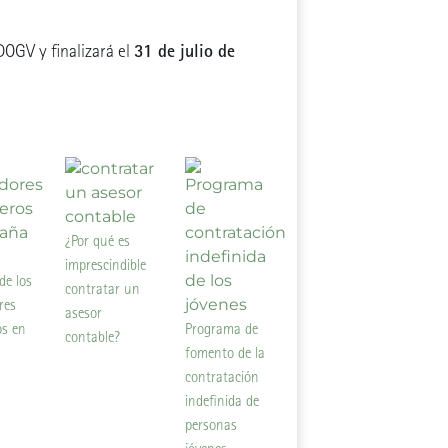
31 de julio de
 DOGV y finalizará el
¿Por qué es
imprescindible
de los
contratar un
res
asesor
os en
Programa de
contable?
fomento de la
contratación
indefinida de
personas