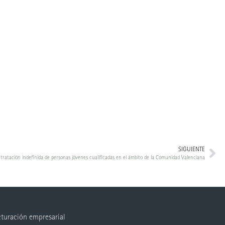
SIGUIENTE
ratación indefinida de personas jóvenes cualificadas en el ámbito de la Comunidad Valenciana
cturación empresarial