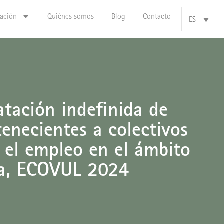
zación
Quiénes somos
Blog
Contacto
ES
atación indefinida de
enecientes a colectivos
a el empleo en el ámbito
na, ECOVUL 2024