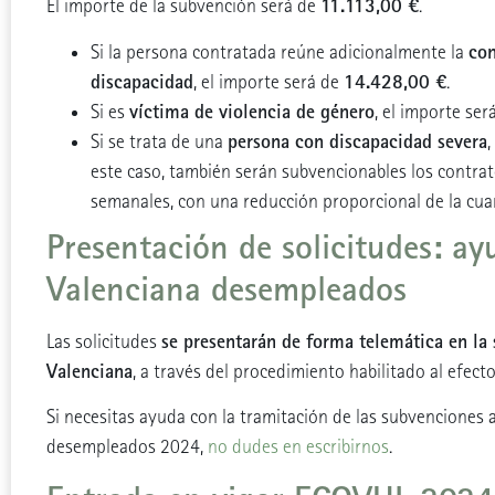
11.113,00 €
El importe de la subvención será de
.
con
Si la persona contratada reúne adicionalmente la
discapacidad
14.428,00 €
, el importe será de
.
víctima de violencia de género
Si es
, el importe ser
persona con discapacidad severa
Si se trata de una
,
este caso, también serán subvencionables los contra
semanales, con una reducción proporcional de la cuan
Presentación de solicitudes: ay
Valenciana desempleados
se presentarán de forma telemática en la 
Las solicitudes
Valenciana
, a través del procedimiento habilitado al efec
Si necesitas ayuda con la tramitación de las subvenciones
desempleados 2024,
no dudes en escribirnos
.