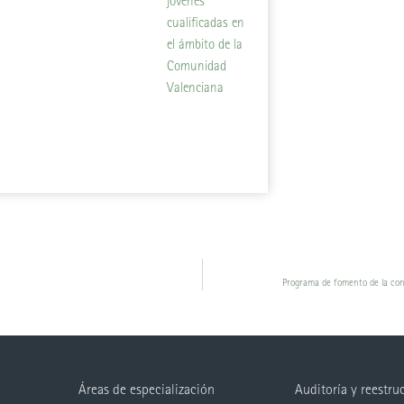
jóvenes
cualificadas en
el ámbito de la
Comunidad
Valenciana
Programa de fomento de la cont
Áreas de especialización
Auditoría y reestru