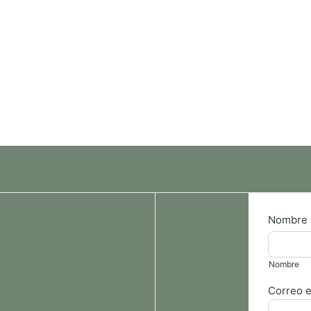
Form
Nombre
general
Nombre
ES
Nombre
Correo e