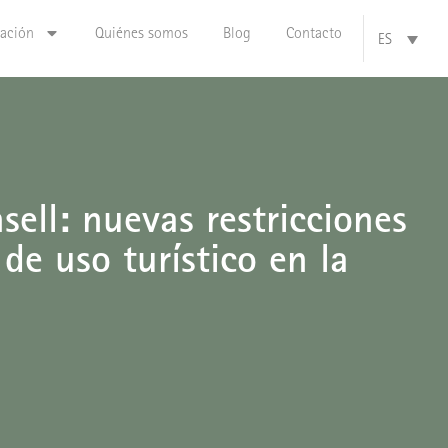
zación
Quiénes somos
Blog
Contacto
ES
ell: nuevas restricciones
de uso turístico en la