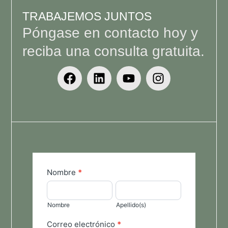
TRABAJEMOS JUNTOS
Póngase en contacto hoy y
reciba una consulta gratuita.
Form
Nombre
*
general
Nombre
Apellido(s)
ES
Nombre
Apellido(s)
Correo electrónico
*