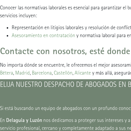
Conocer las normativas laborales es esencial para garantizar el
servicios incluyen:
Representación en litigios laborales y resolución de conflic
Asesoramiento en contratación
y normativa laboral para 
Contacte con nosotros, esté donde
No importa dónde se encuentre, le ofrecemos el mejor asesorami
Bétera
,
Madrid
,
Barcelona
,
Castellón
,
Alicante
y más allá, asegurá
ELIJA NUESTRO DESPACHO DE ABOGADOS EN 
Si está buscando un equipo de abogados con un profundo conocim
Delaguía y Luzón
En
nos dedicamos a proteger sus intereses y a
servicio profesional, cercano y completamente adaptado a sus ne