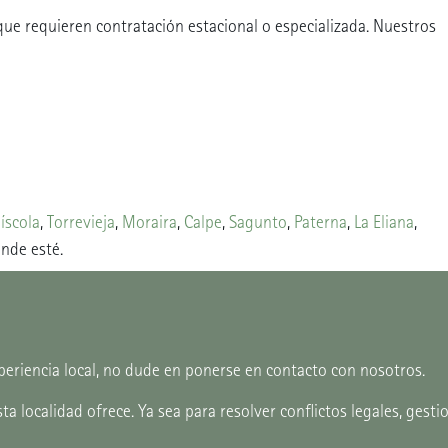
que requieren contratación estacional o especializada. Nuestros
íscola
,
Torrevieja
,
Moraira
,
Calpe
,
Sagunto
,
Paterna
,
La Eliana
,
onde esté.
periencia local, no dude en ponerse en contacto con nosotros.
ta localidad ofrece. Ya sea para resolver conflictos legales, ge