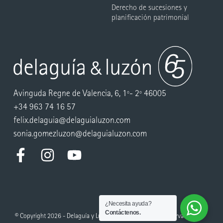
Derecho de sucesiones y
planificación patrimonial
Avinguda Regne de Valencia, 6, 1º- 2º 46005
+34 963 74 16 57
felix.delaguia@delaguialuzon.com
sonia.gomezluzon@delaguialuzon.com
¿Necesita ayuda?
Contáctenos.
© Copyright 2026 - Delaguía y Luzón. Todos los derechos reservados