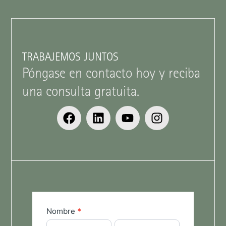
TRABAJEMOS JUNTOS
Póngase en contacto hoy y reciba
una consulta gratuita.
Form
Nombre
*
general
Nombre
Apellido(s)