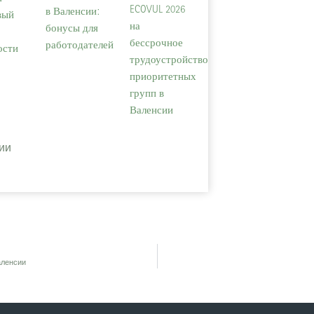
ECOVUL 2026
в Валенсии:
вый
на
бонусы для
и
бессрочное
работодателей
ости
трудоустройство
приоритетных
групп в
Валенсии
дии
аленсии