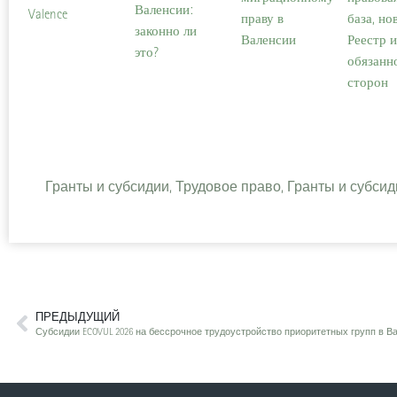
Валенсии:
Valence
праву в
база, но
законно ли
Валенсии
Реестр 
это?
обязанн
сторон
Гранты и субсидии, Трудовое право, Гранты и субси
ПРЕДЫДУЩИЙ
Субсидии ECOVUL 2026 на бессрочное трудоустройство приоритетных групп в В