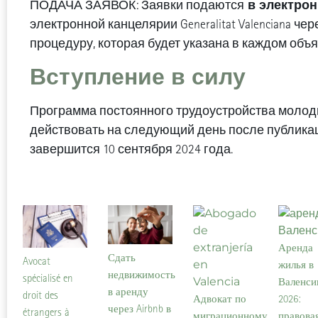
в электрон
ПОДАЧА ЗАЯВОК: Заявки подаются
электронной канцелярии Generalitat Valenciana ч
процедуру, которая будет указана в каждом объ
Вступление в силу
Программа постоянного трудоустройства молод
действовать на следующий день после публикаци
завершится 10 сентября 2024 года.
Аренда
Сдать
Avocat
жилья в
недвижимость
spécialisé en
Валенси
в аренду
droit des
Адвокат по
2026:
через Airbnb в
étrangers à
миграционному
правова