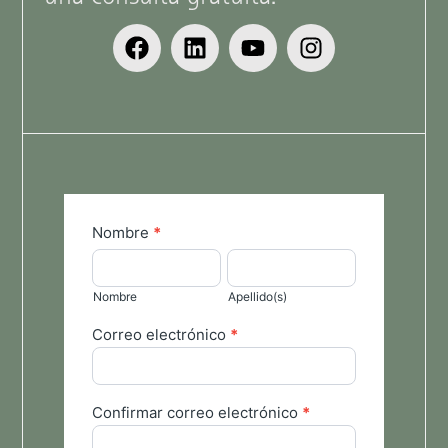
Form
Nombre
*
general
Nombre
Apellido(s)
ES
Nombre
Apellido(s)
Correo electrónico
*
Confirmar correo electrónico
*