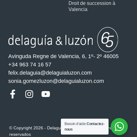
Droit de succession à
Valencia
Avinguda Regne de Valencia, 6, 1º- 2º 46005
+34 963 74 16 57
felix.delaguia@delaguialuzon.com
sonia.gomezluzon@delaguialuzon.com
Besoin d'aide
Contactez-
© Copyright 2026 - Delaguía y Luzón. Todos los derechos
nous
reservados