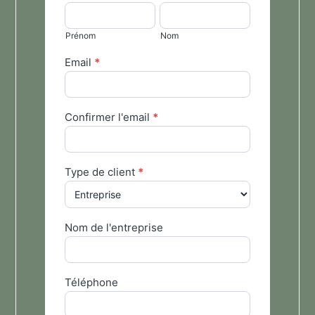
general
Prénom
Nom
FR
Prénom
Nom
Email
*
Confirmer l'email
*
Type de client
*
Nom de l'entreprise
Téléphone