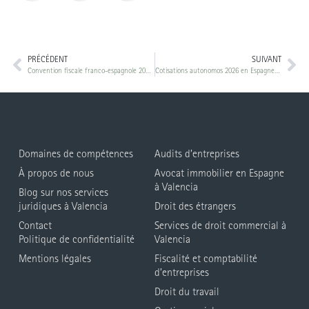
PRÉCÉDENT
SUIVANT
Convention fiscale franco-espagnole 2026 : résidence, double imposition et crédit d’impôt
Cotisations autonomos 2026 en Espagne : 15 tranches RETA, tarifa plana 80 €, régularisation TGSS
Domaines de compétences
Audits d’entreprises
À propos de nous
Avocat immobilier en Espagne
à Valencia
Blog sur nos services
juridiques à Valencia
Droit des étrangers
Contact
Services de droit commercial à
Politique de confidentialité
Valencia
Mentions légales
Fiscalité et comptabilité
d’entreprises
Droit du travail